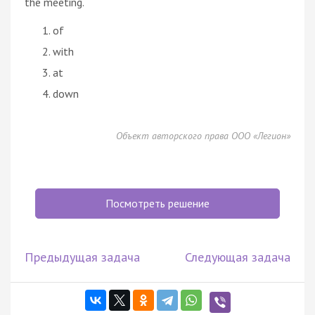
the meeting.
of
with
at
down
Объект авторского права ООО «Легион»
Посмотреть решение
Предыдущая задача
Следующая задача