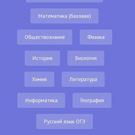
Математика (базовая)
Обществознание
Физика
История
Биология
Химия
Литература
Информатика
География
Русский язык ОГЭ