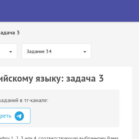
адача 3
Задание 34
ийскому языку: задача 3
аданий в тг-канале:
треть
ифру 1, 2, 3 или 4, соответствующую выбранному Вами