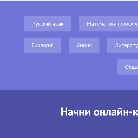
Русский язык
Математика (профил
Биология
Химия
Литерату
Обще
Начни онлайн-к