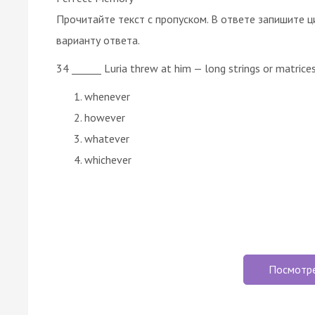
Прочитайте текст с пропуском. В ответе запишите ц
варианту ответа.
34 ______ Luria threw at him — long strings or matrice
whenever
however
whatever
whichever
Посмотр