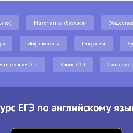
ьная)
Математика (базовая)
Общество
ра
Информатика
География
Ру
ствознание ОГЭ
Химия ОГЭ
Биология 
урс ЕГЭ по английскому язы