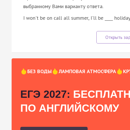
выбранному Вами варианту ответа.
I won't be on call all summer, I'll be ____ holida
БЕЗ ВОДЫ
ЛАМПОВАЯ АТМОСФЕРА
КР
ЕГЭ 2027:
БЕСПЛАТН
ПО АНГЛИЙСКОМУ