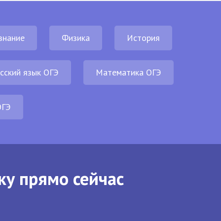
знание
Физика
История
сский язык ОГЭ
Математика ОГЭ
ОГЭ
ку прямо сейчас