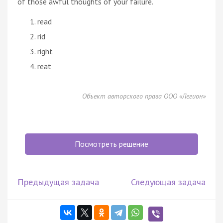
of those awful thoughts of your failure.
read
rid
right
reat
Объект авторского права ООО «Легион»
Посмотреть решение
Предыдущая задача
Следующая задача