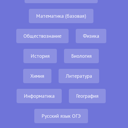
Математика (базовая)
Обществознание
Физика
История
Биология
Химия
Литература
Информатика
География
Русский язык ОГЭ