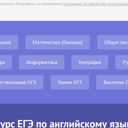
а кнопку «Отправить», вы принимаете
положение об обработке персональн
ьная)
Математика (базовая)
Общество
ра
Информатика
География
Ру
ствознание ОГЭ
Химия ОГЭ
Биология 
урс ЕГЭ по английскому язы