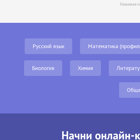
Нажимая н
Русский язык
Математика (профил
Биология
Химия
Литерату
Обще
Начни онлайн-к