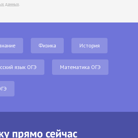
ых данных
.
знание
Физика
История
сский язык ОГЭ
Математика ОГЭ
ОГЭ
ку прямо сейчас