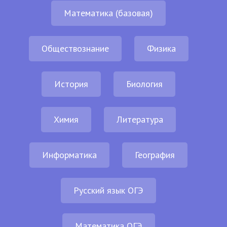
Математика (базовая)
Обществознание
Физика
История
Биология
Химия
Литература
Информатика
География
Русский язык ОГЭ
Математика ОГЭ