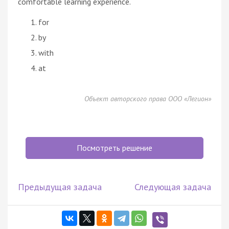
comfortable learning experience.
for
by
with
at
Объект авторского права ООО «Легион»
Посмотреть решение
Предыдущая задача
Следующая задача