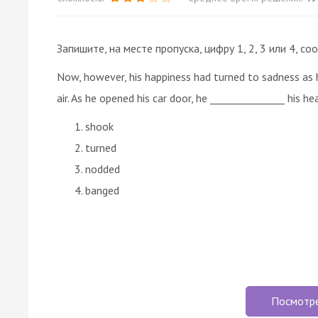
Запишите, на месте пропуска, цифру 1, 2, 3 или 4,
Now, however, his happiness had turned to sadness as h
air. As he opened his car door, he _______________ his hea
shook
turned
nodded
banged
Посмотр