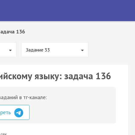
Задача 136
Задание 33
ийскому языку: задача 136
аданий в тг-канале:
треть
 сек.