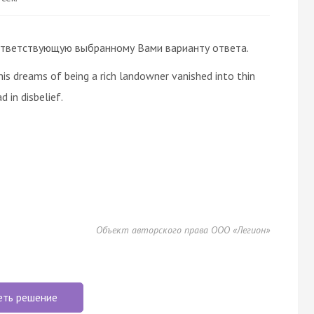
 соответствующую выбранному Вами варианту ответа.
is dreams of being a rich landowner vanished into thin
d in disbelief.
Объект авторского права ООО «Легион»
еть решение