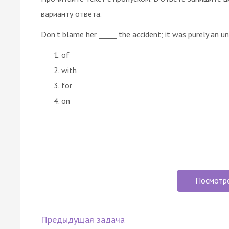
варианту ответа.
Don't blame her _____ the accident; it was purely an un
of
with
for
on
Посмотр
Предыдущая задача