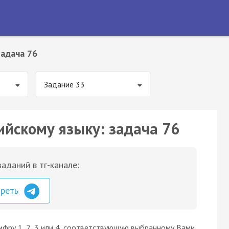
Задача 76
Задание 33
ийскому языку: задача 76
аданий в тг-канале:
треть
ифру 1, 2, 3 или 4, соответствующую выбранному Вами