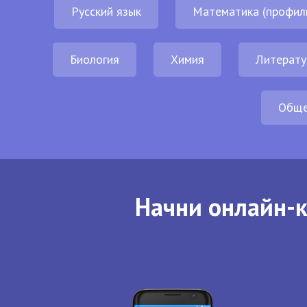
Русский язык
Математика (профил
Биология
Химия
Литерату
Обще
Начни онлайн-к