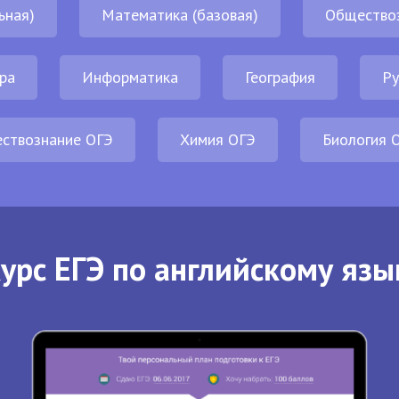
ьная)
Математика (базовая)
Общество
ра
Информатика
География
Ру
ствознание ОГЭ
Химия ОГЭ
Биология 
урс ЕГЭ по английскому язы