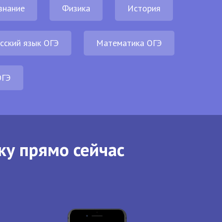
знание
Физика
История
сский язык ОГЭ
Математика ОГЭ
ОГЭ
ку прямо сейчас