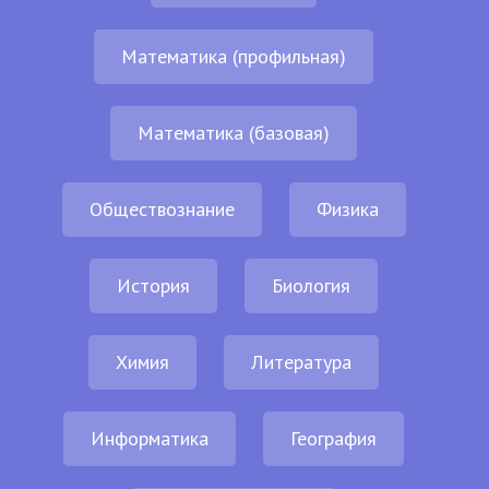
Математика (профильная)
Математика (базовая)
Обществознание
Физика
История
Биология
Химия
Литература
Информатика
География