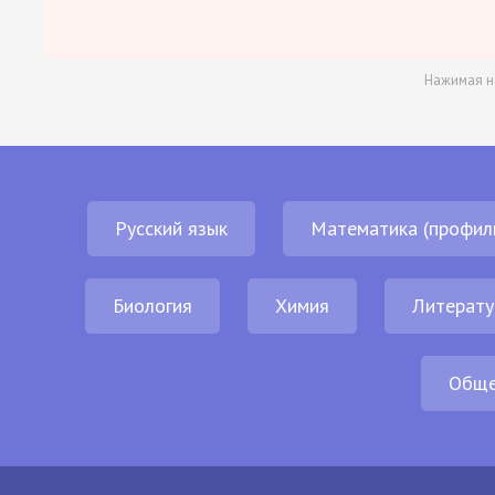
Нажимая н
Русский язык
Математика (профил
Биология
Химия
Литерату
Обще