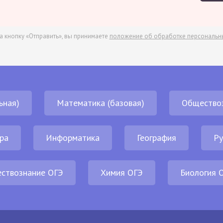
а кнопку «Отправить», вы принимаете
положение об обработке персональн
ьная)
Математика (базовая)
Общество
ра
Информатика
География
Ру
ствознание ОГЭ
Химия ОГЭ
Биология 