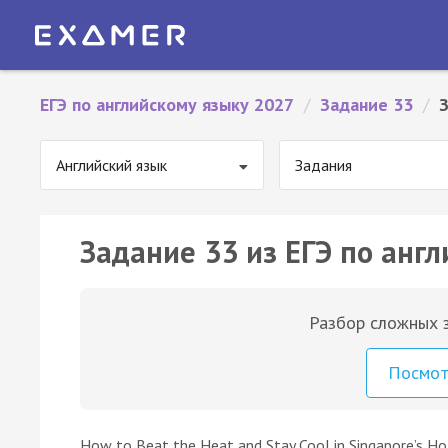
ЕГЭ по английскому языку 2027
/
Задание 33
/
Английский язык
Задания
Задание 33 из ЕГЭ по англ
Разбор сложных з
Посмо
How to Beat the Heat and Stay Cool in Singapore’s H