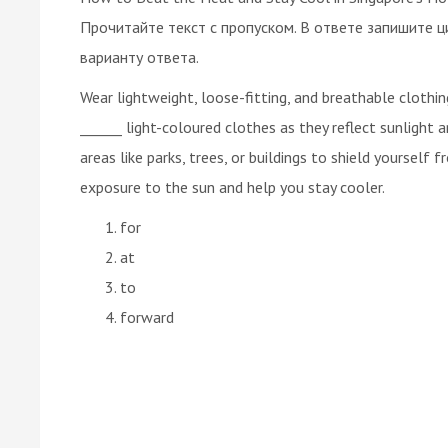
Прочитайте текст с пропуском. В ответе запишите ц
варианту ответа.
Wear lightweight, loose-fitting, and breathable clothi
______ light-coloured clothes as they reflect sunlight
areas like parks, trees, or buildings to shield yourself f
exposure to the sun and help you stay cooler.
for
at
to
forward