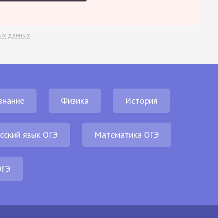
ых данных
.
знание
Физика
История
сский язык ОГЭ
Математика ОГЭ
ОГЭ