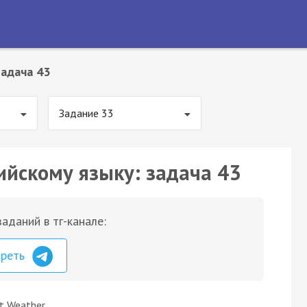
Задача 43
Задание 33
ийскому языку: задача 43
аданий в тг-канале:
треть
ot Weather