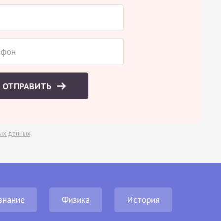
ОТПРАВИТЬ
ых данных
.
знание
Физика
История