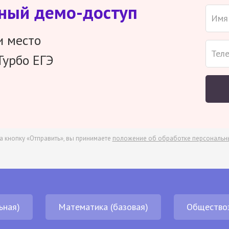
тный демо-доступ
и место
Турбо ЕГЭ
а кнопку «Отправить», вы принимаете
положение об обработке персональн
ьная)
Математика (базовая)
Общество