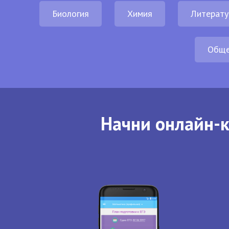
Биология
Химия
Литерату
Обще
Начни онлайн-к