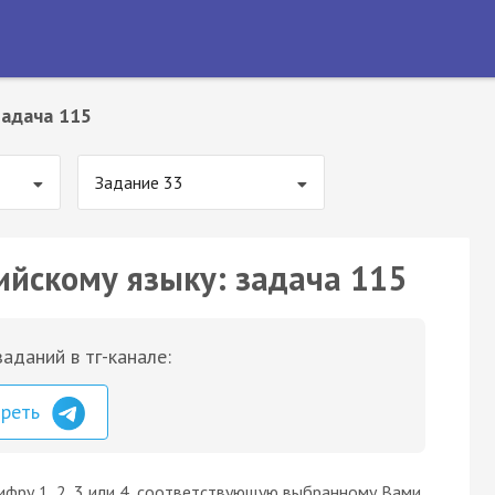
Задача 115
Задание 33
ийскому языку: задача 115
аданий в тг-канале:
треть
ифру 1, 2, 3 или 4, соответствующую выбранному Вами