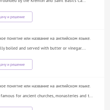
urrounded by the Kremlin and Saint Basil’s Ca…
е понятие или название на английском языке.
lly boiled and served with butter or vinegar.…
е понятие или название на английском языке.
 famous for ancient churches, monasteries and t…