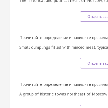
The historical and political heart of Moscow, s
Прочитайте определение и напишите правильно
Small dumplings filled with minced meat, typica
Прочитайте определение и напишите правильно
A group of historic towns northeast of Moscow