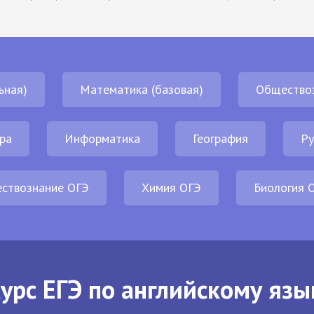
ьная)
Математика (базовая)
Общество
ра
Информатика
География
Ру
ствознание ОГЭ
Химия ОГЭ
Биология 
урс ЕГЭ по английскому язы