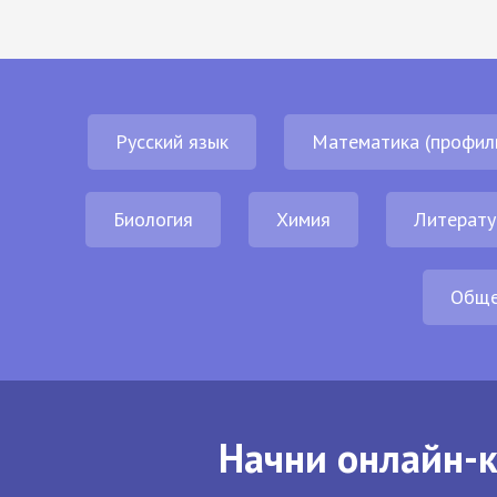
Русский язык
Математика (профил
Биология
Химия
Литерату
Обще
Начни онлайн-к