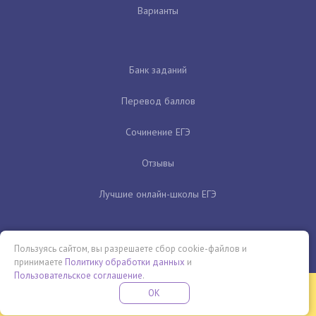
Варианты
Банк заданий
Перевод баллов
Сочинение ЕГЭ
Отзывы
Лучшие онлайн-школы ЕГЭ
Пользуясь сайтом, вы разрешаете сбор cookie-файлов и
принимаете
Политику обработки данных
и
Пользовательское соглашение
.
Бесплатная летняя школа
OK
ПОДРОБНЕЕ
ПРОВЕДИ ЭТО ЛЕТО С ПОЛЬЗОЙ