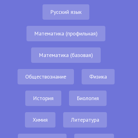
Русский язык
Математика (профильная)
Математика (базовая)
Обществознание
Физика
История
Биология
Химия
Литература