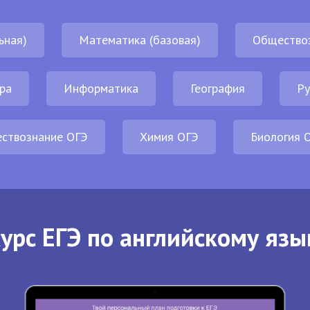
ьная)
Математика (базовая)
Общество
ра
Информатика
География
Ру
ствознание ОГЭ
Химия ОГЭ
Биология 
урс ЕГЭ по английскому язы