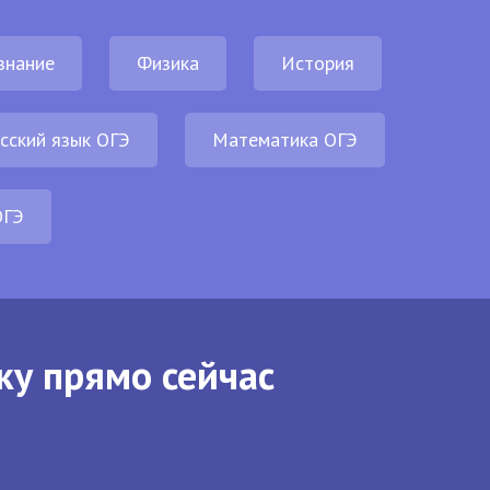
знание
Физика
История
сский язык ОГЭ
Математика ОГЭ
ОГЭ
ку прямо сейчас