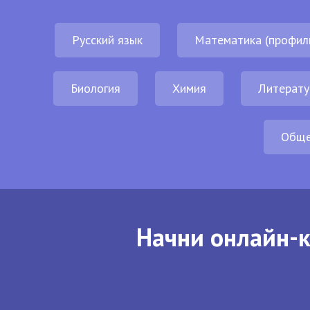
Русский язык
Математика (профил
Биология
Химия
Литерату
Обще
Начни онлайн-к