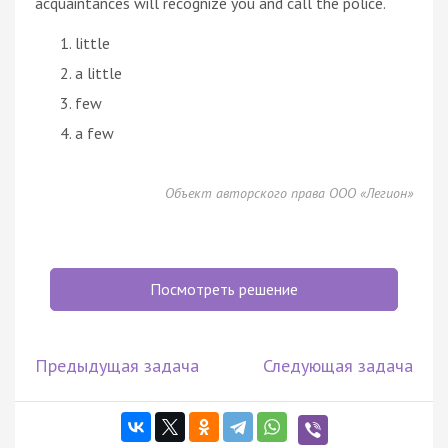
acquaintances will recognize you and call the police.
little
a little
few
a few
Объект авторского права ООО «Легион»
Посмотреть решение
Предыдущая задача
Следующая задача