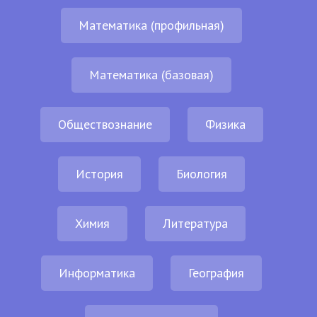
Математика (профильная)
Математика (базовая)
Обществознание
Физика
История
Биология
Химия
Литература
Информатика
География