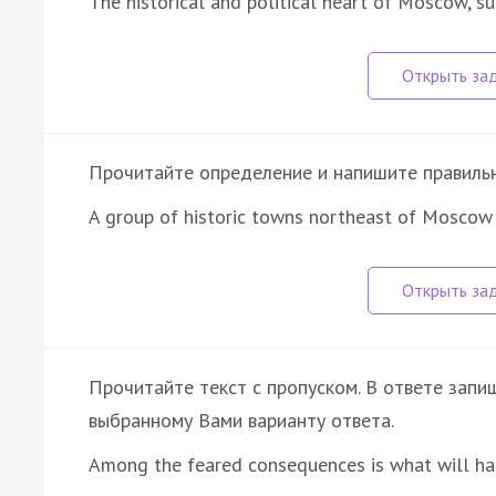
The historical and political heart of Moscow, s
Прочитайте определение и напишите правильно
A group of historic towns northeast of Moscow
Прочитайте текст с пропуском. В ответе запиш
выбранному Вами варианту ответа.
Among the feared consequences is what will h