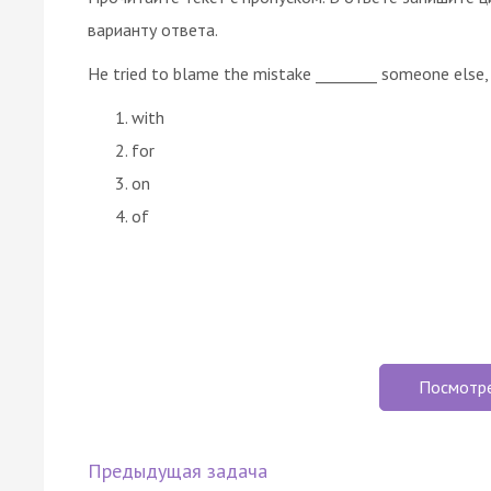
варианту ответа.
He tried to blame the mistake ________ someone else, 
with
for
on
of
Посмотр
Предыдущая задача