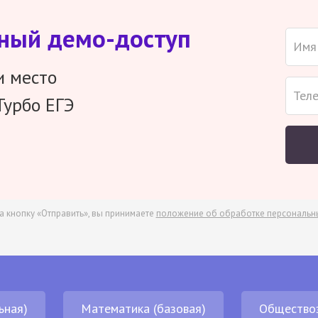
тный демо-доступ
и место
Турбо ЕГЭ
а кнопку «Отправить», вы принимаете
положение об обработке персональн
ьная)
Математика (базовая)
Общество