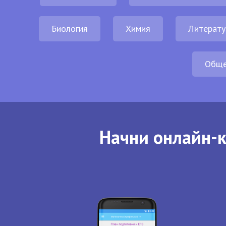
Биология
Химия
Литерату
Обще
Начни онлайн-к