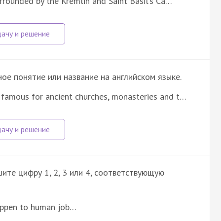
urrounded by the Kremlin and Saint Basil’s Ca…
е понятие или название на английском языке.
 famous for ancient churches, monasteries and t…
ите цифру 1, 2, 3 или 4, соответствующую
appen to human job…