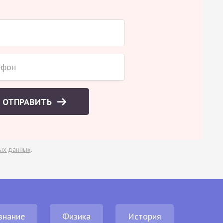
ОТПРАВИТЬ
ых данных
.
знание
Физика
История