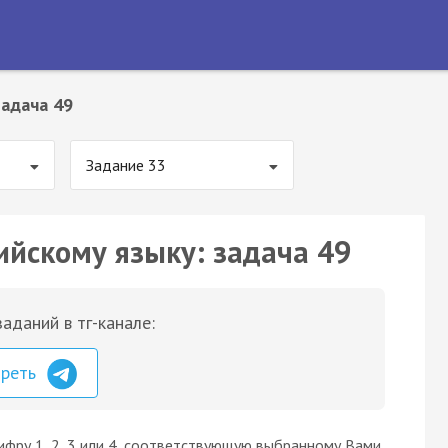
Задача 49
Задание 33
ийскому языку: задача 49
аданий в тг-канале:
треть
ифру 1, 2, 3 или 4, соответствующую выбранному Вами