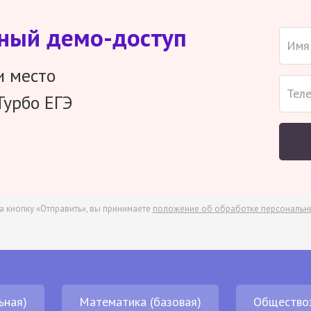
тный демо-доступ
и место
Турбо ЕГЭ
а кнопку «Отправить», вы принимаете
положение об обработке персональн
ьная)
Математика (базовая)
Общество