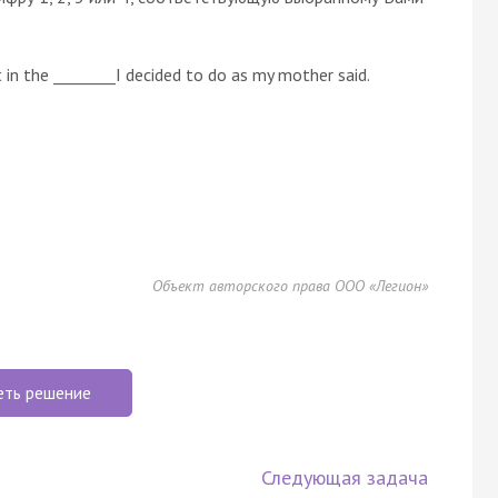
 in the ________I decided to do as my mother said.
Объект авторского права ООО «Легион»
еть решение
Следующая задача