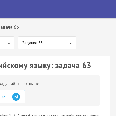
Задача 63
Задание 33
ийскому языку: задача 63
аданий в тг-канале:
треть
ифру 1, 2, 3 или 4, соответствующую выбранному Вами