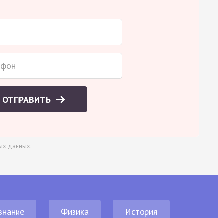
ОТПРАВИТЬ
ых данных
.
знание
Физика
История