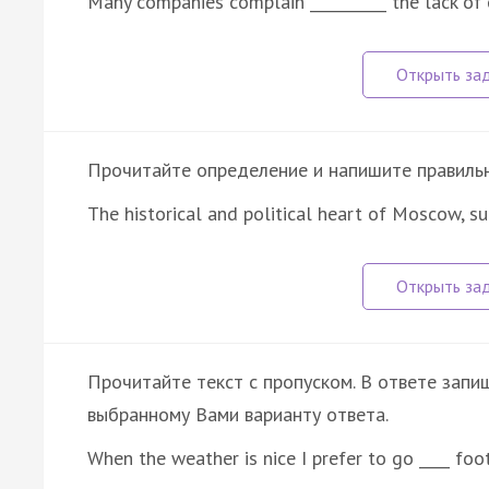
Many companies complain __________ the lack of
Прочитайте определение и напишите правильно
The historical and political heart of Moscow, s
Прочитайте текст с пропуском. В ответе запиш
выбранному Вами варианту ответа.
When the weather is nice I prefer to go ____ foo