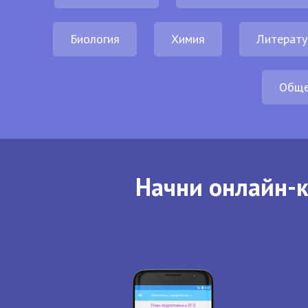
Биология
Химия
Литерату
Обще
Начни онлайн-к