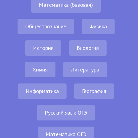
Математика (базовая)
Обществознание
Физика
История
Биология
Химия
Литература
Информатика
География
Русский язык ОГЭ
Математика ОГЭ