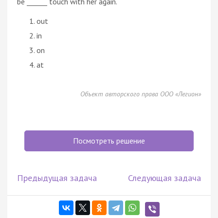
be ______ touch with her again.
out
in
on
at
Объект авторского права ООО «Легион»
Посмотреть решение
Предыдущая задача
Следующая задача