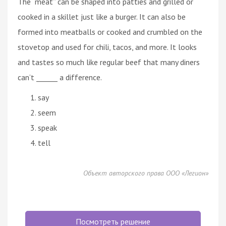
The “meat” can be shaped into patties and grilled or
cooked in a skillet just like a burger. It can also be
formed into meatballs or cooked and crumbled on the
stovetop and used for chili, tacos, and more. It looks
and tastes so much like regular beef that many diners
can’t ______ a difference.
say
seem
speak
tell
Объект авторского права ООО «Легион»
Посмотреть решение