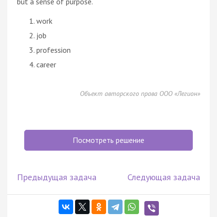
but a sense of purpose.
work
job
profession
career
Объект авторского права ООО «Легион»
Посмотреть решение
Предыдущая задача
Следующая задача