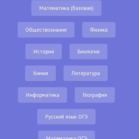
Математика (базовая)
Обществознание
Физика
История
Биология
Химия
Литература
Информатика
География
Русский язык ОГЭ
Математика ОГЭ