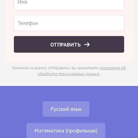
ОТПРАВИТЬ
Нажимая на кнопку «Отправить», вы принимаете
положение об
обработке персональных данных
.
Русский язык
Математика (профильная)