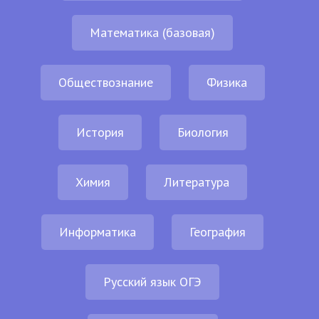
Математика (базовая)
Обществознание
Физика
История
Биология
Химия
Литература
Информатика
География
Русский язык ОГЭ