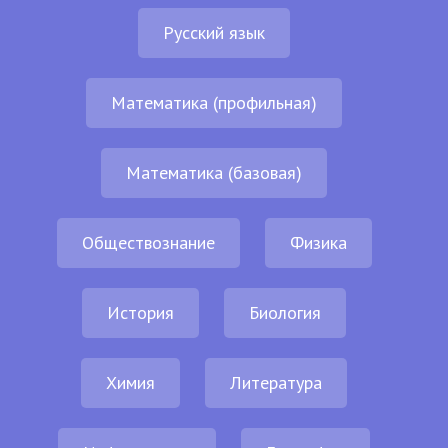
Русский язык
Математика (профильная)
Математика (базовая)
Обществознание
Физика
История
Биология
Химия
Литература