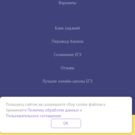
Варианты
Банк заданий
Перевод баллов
Сочинение ЕГЭ
Отзывы
Лучшие онлайн-школы ЕГЭ
Пользуясь сайтом, вы разрешаете сбор cookie-файлов и
принимаете
Политику обработки данных
и
Пользовательское соглашение
.
Бесплатная летняя школа
OK
ПОДРОБНЕЕ
ПРОВЕДИ ЭТО ЛЕТО С ПОЛЬЗОЙ