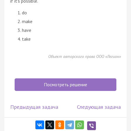
if it's possible.
do
make
have
take
Объект авторского права ООО «Легион»
Посмотреть решение
Предыдущая задача
Следующая задача