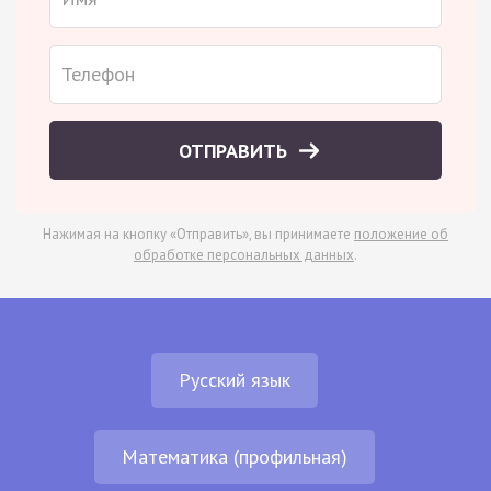
ОТПРАВИТЬ
Нажимая на кнопку «Отправить», вы принимаете
положение об
обработке персональных данных
.
Русский язык
Математика (профильная)