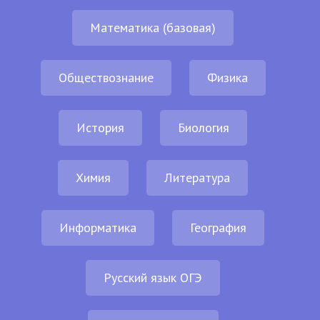
Математика (базовая)
Обществознание
Физика
История
Биология
Химия
Литература
Информатика
География
Русский язык ОГЭ