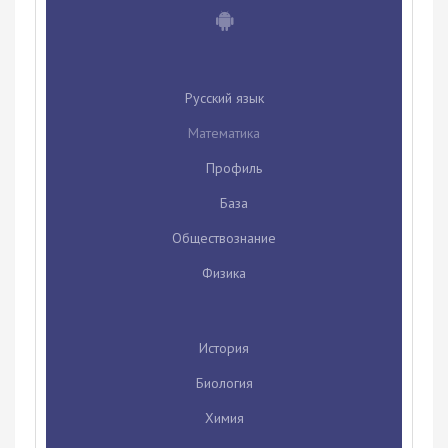
Русский язык
Математика
Профиль
База
Обществознание
Физика
История
Биология
Химия