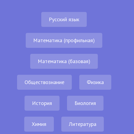
Русский язык
Математика (профильная)
Математика (базовая)
Обществознание
Физика
История
Биология
Химия
Литература