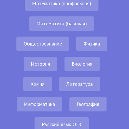
Математика (профильная)
Математика (базовая)
Обществознание
Физика
История
Биология
Химия
Литература
Информатика
География
Русский язык ОГЭ