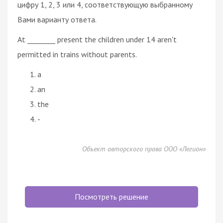
цифру 1, 2, 3 или 4, соответствующую выбранному
Вами варианту ответа.
At ________ present the children under 14 aren't
permitted in trains without parents.
a
an
the
-
Объект авторского права ООО «Легион»
Посмотреть решение