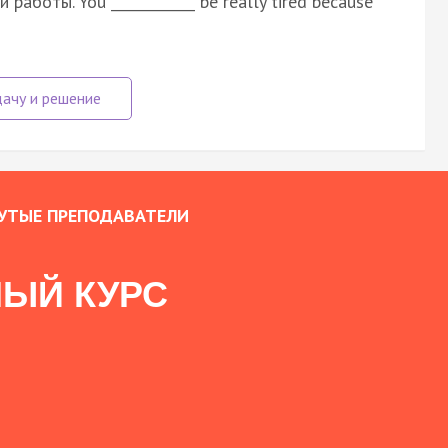
аботы. You ____________ be really tired because
УТЫЕ ПРЕПОДАВАТЕЛИ
ЫЙ КУРС