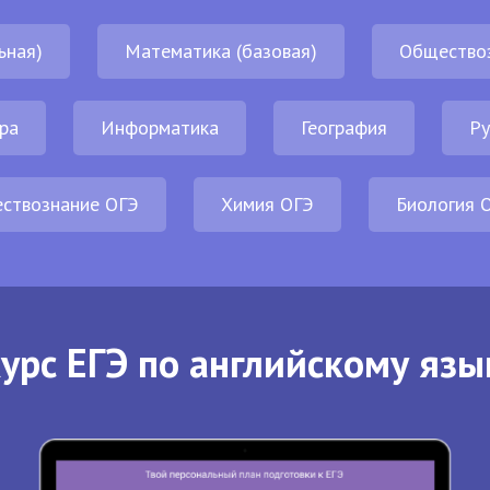
ьная)
Математика (базовая)
Общество
ра
Информатика
География
Ру
ствознание ОГЭ
Химия ОГЭ
Биология 
урс ЕГЭ по английскому язы