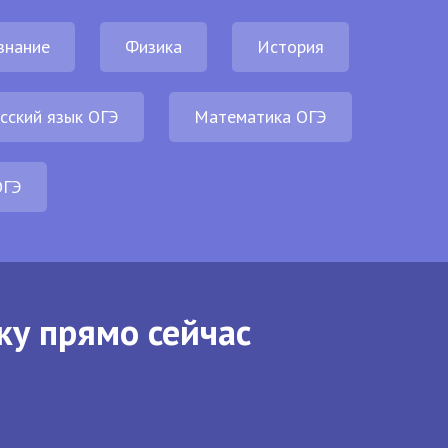
знание
Физика
История
сский язык ОГЭ
Математика ОГЭ
ОГЭ
ку прямо сейчас