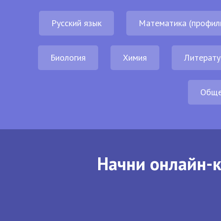
Русский язык
Математика (профил
Биология
Химия
Литерату
Обще
Начни онлайн-к