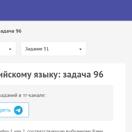
Задача 96
Задание 31
ийскому языку: задача 96
аданий в тг-канале:
треть
цифру 1 или 2, соответствующую выбранному Вами