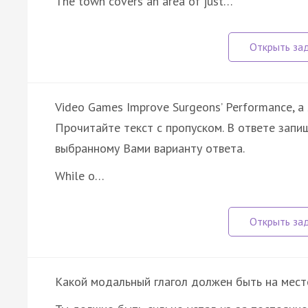
The town covers an area of just…
Video Games Improve Surgeons’ Performance, a 
Прочитайте текст с пропуском. В ответе запиш
выбранному Вами варианту ответа.
While o…
Какой модальный глагол должен быть на мест