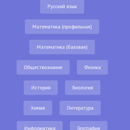
Русский язык
Математика (профильная)
Математика (базовая)
Обществознание
Физика
История
Биология
Химия
Литература
Информатика
География