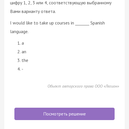
цифру 1, 2, 3 или 4, соответствующую выбранному
Вами варианту ответа.
I would like to take up courses in _______ Spanish
language.
a
an
the
-
Объект авторского права ООО «Легион»
Посмотреть решение