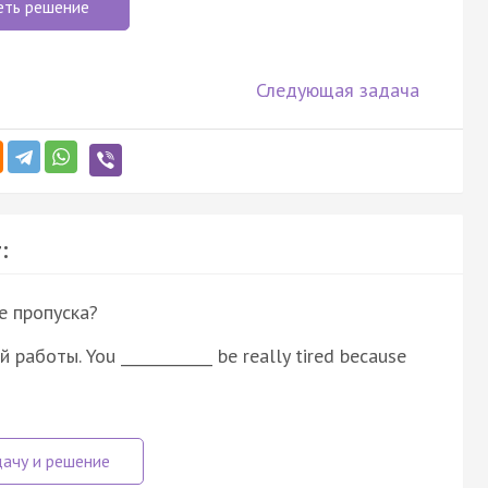
еть решение
Следующая задача
:
е пропуска?
аботы. You ____________ be really tired because