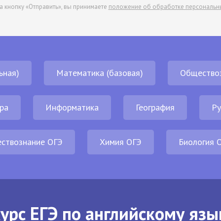
а кнопку «Отправить», вы принимаете
положение об обработке персональн
ьная)
Математика (базовая)
Общество
ра
Информатика
География
Ру
ствознание ОГЭ
Химия ОГЭ
Биология 
урс ЕГЭ по английскому язы