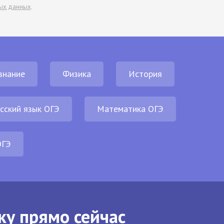
ых данных
.
знание
Физика
История
сский язык ОГЭ
Математика ОГЭ
ОГЭ
ку прямо сейчас