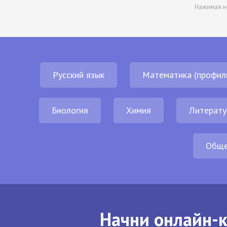
Нажимая н
Русский язык
Математика (профил
Биология
Химия
Литерату
Обще
Начни онлайн-к