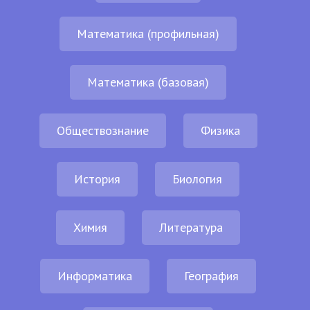
Математика (профильная)
Математика (базовая)
Обществознание
Физика
История
Биология
Химия
Литература
Информатика
География