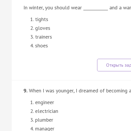
In winter, you should wear ____________ and a w
tights
gloves
trainers
shoes
9.
When I was younger, I dreamed of becoming an
engineer
electrician
plumber
manager