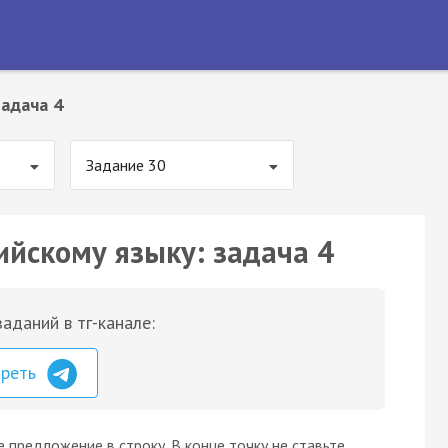
адача 4
Задание 30
ийскому языку: задача 4
аданий в тг-канале:
треть
 предложение в строку. В конце точку не ставьте.