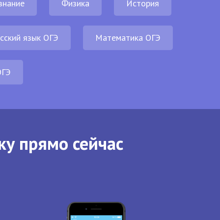
знание
Физика
История
сский язык ОГЭ
Математика ОГЭ
ОГЭ
ку прямо сейчас