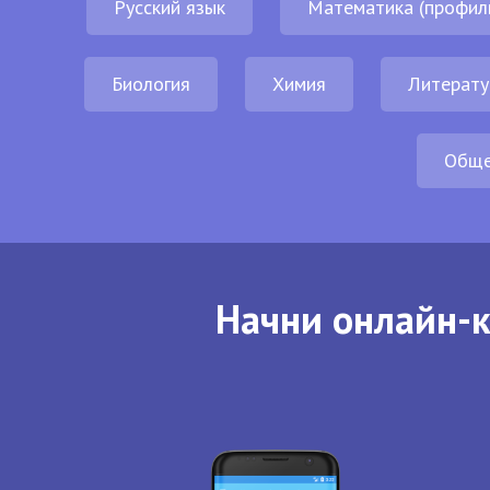
Русский язык
Математика (профил
Биология
Химия
Литерату
Обще
Начни онлайн-к