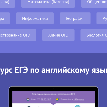
ьная)
Математика (базовая)
Общество
ра
Информатика
География
Ру
ствознание ОГЭ
Химия ОГЭ
Биология 
урс ЕГЭ по английскому язы