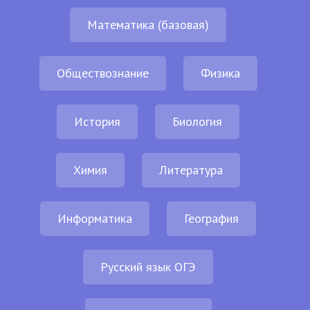
Математика (базовая)
Обществознание
Физика
История
Биология
Химия
Литература
Информатика
География
Русский язык ОГЭ