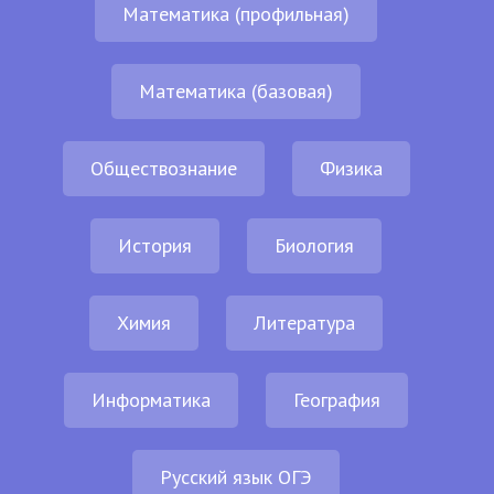
Математика (профильная)
Математика (базовая)
Обществознание
Физика
История
Биология
Химия
Литература
Информатика
География
Русский язык ОГЭ