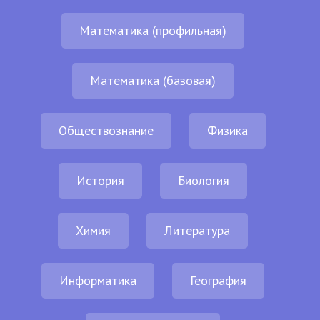
Математика (профильная)
Математика (базовая)
Обществознание
Физика
История
Биология
Химия
Литература
Информатика
География