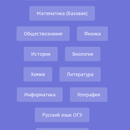
Математика (базовая)
Обществознание
Физика
История
Биология
Химия
Литература
Информатика
География
Русский язык ОГЭ