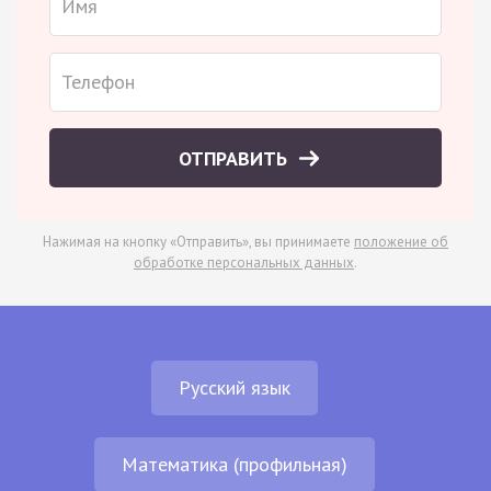
ОТПРАВИТЬ
Нажимая на кнопку «Отправить», вы принимаете
положение об
обработке персональных данных
.
Русский язык
Математика (профильная)