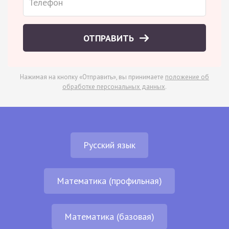
ОТПРАВИТЬ
Нажимая на кнопку «Отправить», вы принимаете
положение об
обработке персональных данных
.
Русский язык
Математика (профильная)
Математика (базовая)