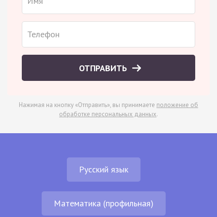
ОТПРАВИТЬ
Нажимая на кнопку «Отправить», вы принимаете
положение об
обработке персональных данных
.
Русский язык
Математика (профильная)