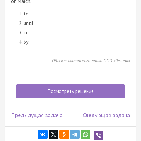
of March.
to
until
in
by
Объект авторского права ООО «Легион»
Посмотреть решение
Предыдущая задача
Следующая задача