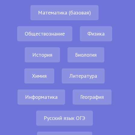
Математика (базовая)
Обществознание
Физика
История
Биология
Химия
Литература
Информатика
География
Русский язык ОГЭ