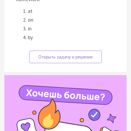
at
on
in
by