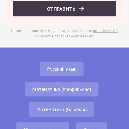
ОТПРАВИТЬ
Нажимая на кнопку «Отправить», вы принимаете
положение об
обработке персональных данных
.
Русский язык
Математика (профильная)
Математика (базовая)