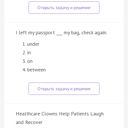
I left my passport ___ my bag, check again.
under
in
on
between
Healthcare Clowns Help Patients Laugh
and Recover