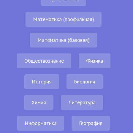
Математика (профильная)
Математика (базовая)
Обществознание
Физика
История
Биология
Химия
Литература
Информатика
География