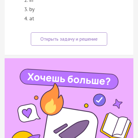
by
at