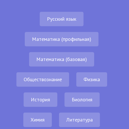
Русский язык
Математика (профильная)
Математика (базовая)
Обществознание
Физика
История
Биология
Химия
Литература