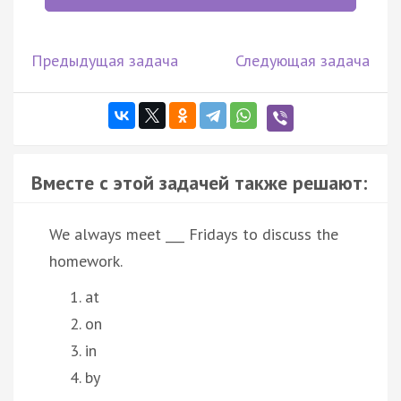
Предыдущая задача
Следующая задача
Вместе с этой задачей также решают:
We always meet ___ Fridays to discuss the
homework.
at
on
in
by