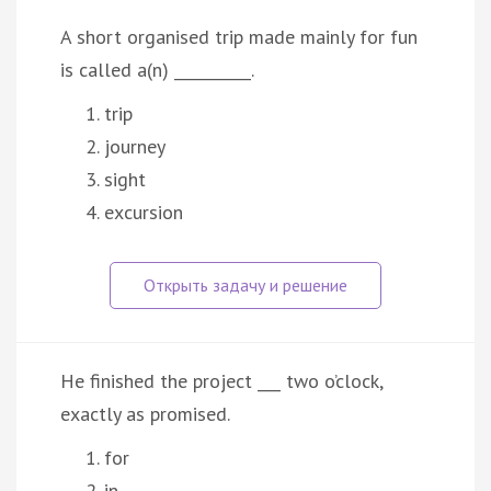
A short organised trip made mainly for fun
is called a(n) __________.
trip
journey
sight
excursion
He finished the project ___ two o’clock,
exactly as promised.
for
in