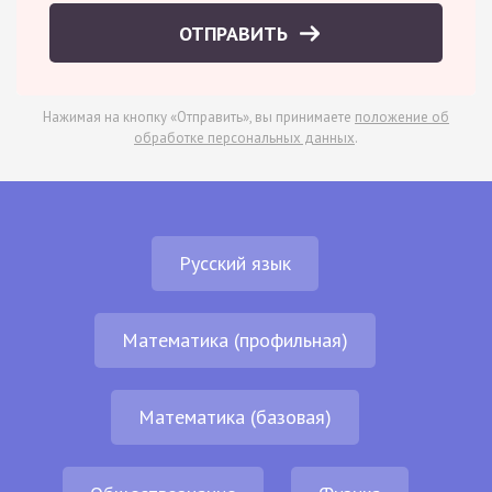
ОТПРАВИТЬ
Нажимая на кнопку «Отправить», вы принимаете
положение об
обработке персональных данных
.
Русский язык
Математика (профильная)
Математика (базовая)