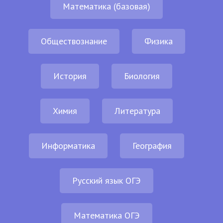
Математика (базовая)
Обществознание
Физика
История
Биология
Химия
Литература
Информатика
География
Русский язык ОГЭ
Математика ОГЭ