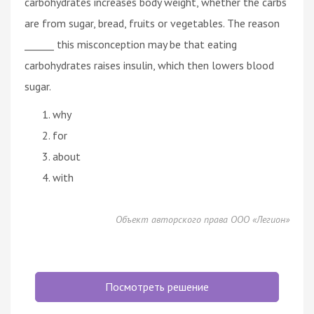
carbohydrates increases body weight, whether the carbs
are from sugar, bread, fruits or vegetables. The reason
______ this misconception may be that eating
carbohydrates raises insulin, which then lowers blood
sugar.
why
for
about
with
Объект авторского права ООО «Легион»
Посмотреть решение