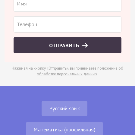
ОТПРАВИТЬ
Нажимая на кнопку «Отправить», вы принимаете
положение об
обработке персональных данных
.
Русский язык
Математика (профильная)