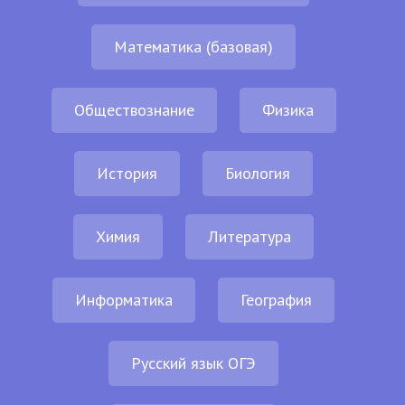
Математика (базовая)
Обществознание
Физика
История
Биология
Химия
Литература
Информатика
География
Русский язык ОГЭ