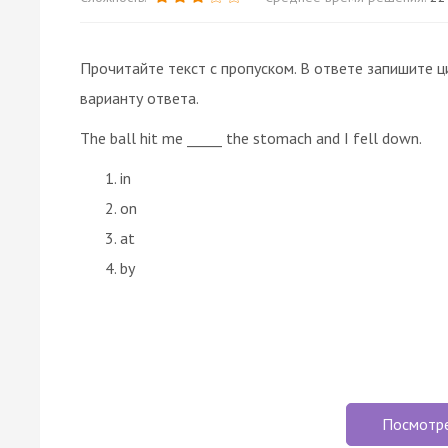
Прочитайте текст с пропуском. В ответе запишите ц
варианту ответа.
The ball hit me _____ the stomach and I fell down.
in
on
at
by
Посмотр