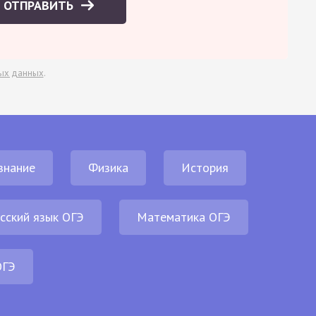
ОТПРАВИТЬ
ых данных
.
знание
Физика
История
сский язык ОГЭ
Математика ОГЭ
ОГЭ