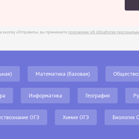
а кнопку «Отправить», вы принимаете
положение об обработке персональн
ьная)
Математика (базовая)
Общество
ра
Информатика
География
Ру
ствознание ОГЭ
Химия ОГЭ
Биология 