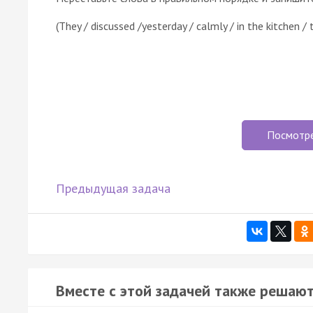
(They / discussed /yesterday / calmly / in the kitchen / t
Посмотр
Предыдущая задача
Вместе с этой задачей также решают