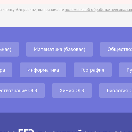
а кнопку «Отправить», вы принимаете
положение об обработке персональн
ьная)
Математика (базовая)
Общество
ра
Информатика
География
Ру
ствознание ОГЭ
Химия ОГЭ
Биология 