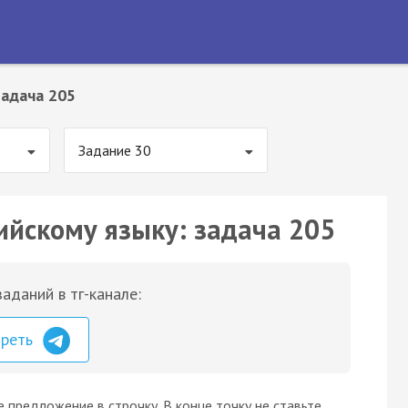
Задача 205
Задание 30
ийскому языку: задача 205
аданий в тг-канале:
треть
 предложение в строчку. В конце точку не ставьте.