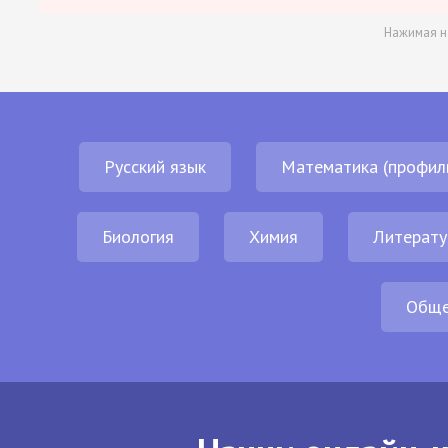
Нажимая н
Русский язык
Математика (профил
Биология
Химия
Литерату
Обще