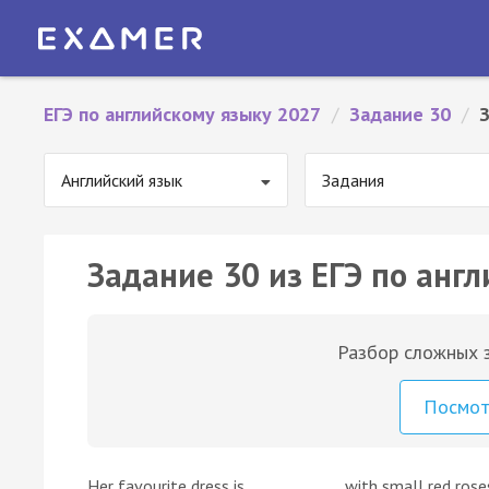
ЕГЭ по английскому языку 2027
/
Задание 30
/
Английский язык
Задания
Задание 30 из ЕГЭ по англ
Разбор сложных з
Посмо
Her favourite dress is ____________ with small red roses