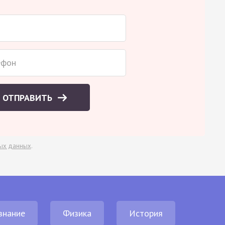
ОТПРАВИТЬ
ых данных
.
знание
Физика
История