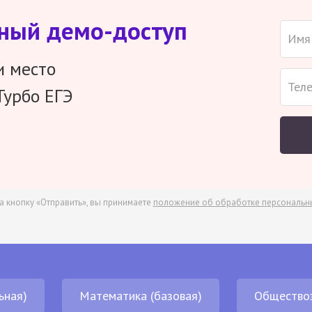
тный демо-доступ
и место
Турбо ЕГЭ
а кнопку «Отправить», вы принимаете
положение об обработке персональн
ьная)
Математика (базовая)
Общество