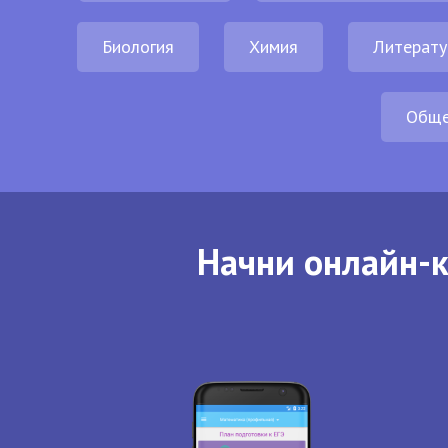
Биология
Химия
Литерату
Обще
Начни онлайн-к