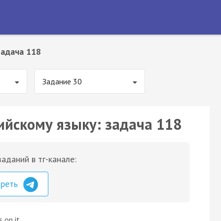
Задача 118
Задание 30
ийскому языку: задача 118
аданий в тг-канале:
треть
 on it.