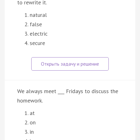
to rewrite it.
natural
false
electric
secure
We always meet ___ Fridays to discuss the
homework.
at
on
in