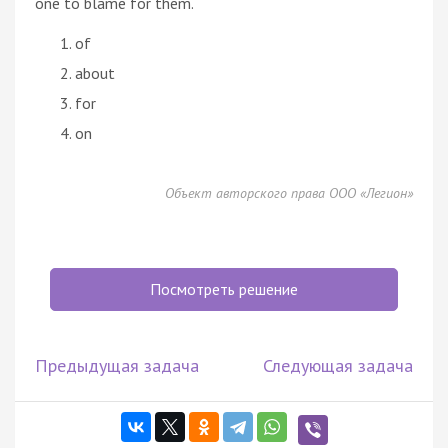
one to blame for them.
of
about
for
on
Объект авторского права ООО «Легион»
Посмотреть решение
Предыдущая задача
Следующая задача