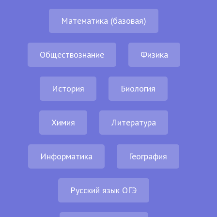
Математика (базовая)
Обществознание
Физика
История
Биология
Химия
Литература
Информатика
География
Русский язык ОГЭ