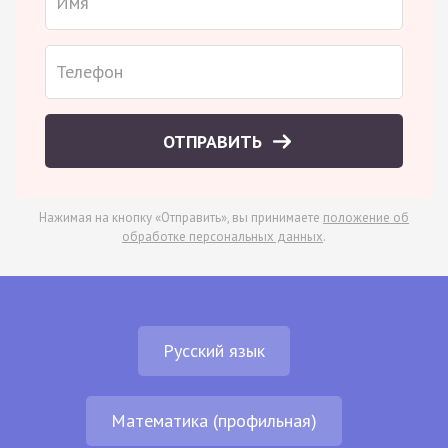
ОТПРАВИТЬ
Нажимая на кнопку «Отправить», вы принимаете
положение об
обработке персональных данных
.
Русский язык
Математика (профильная)