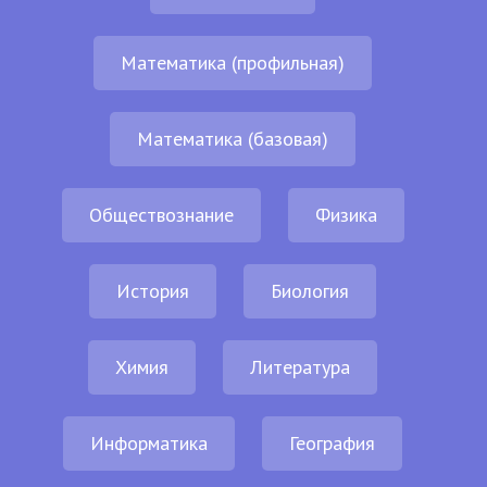
Математика (профильная)
Математика (базовая)
Обществознание
Физика
История
Биология
Химия
Литература
Информатика
География