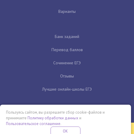
Варианты
Банк заданий
Перевод баллов
Сочинение ЕГЭ
Отзывы
Лучшие онлайн-школы ЕГЭ
Пользуясь сайтом, вы разрешаете сбор cookie-файлов и
принимаете
Политику обработки данных
и
Пользовательское соглашение
.
Бесплатная летняя школа
OK
ПОДРОБНЕЕ