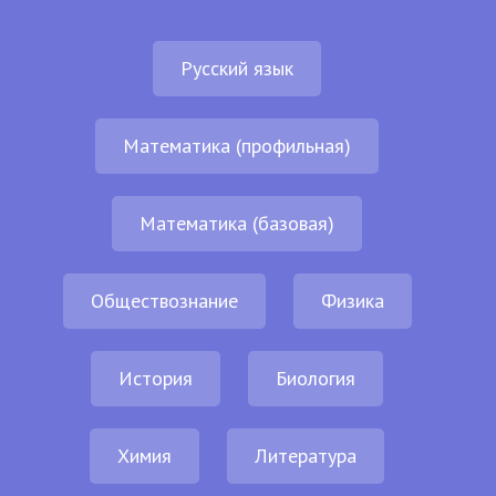
Русский язык
Математика (профильная)
Математика (базовая)
Обществознание
Физика
История
Биология
Химия
Литература